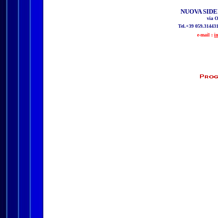
NUOVA SIDE
via 
Tel.+39 059.314431
e-mail :
i